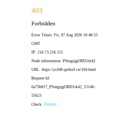
🐴
神马
🔍
影院
首页
电影
电视剧
综艺
动漫
排行榜
📢
神马影院_最新影视免费在线播放，24小时更新最新电影电视剧。欢迎收
🔥 热门推荐
查看更多 ›
更新至04集
更新至06集
更新至06集
星辰变 最终季
Candy Caries蛀在糖糖里
BORDERLESS
更新至09集
更新至29集
更新至43集
加油吧！中村君！！
盗妖行
神墓年番
🎬 最新电影
更多 ›
推荐
动作片
喜剧片
爱情片
科幻片
恐怖片