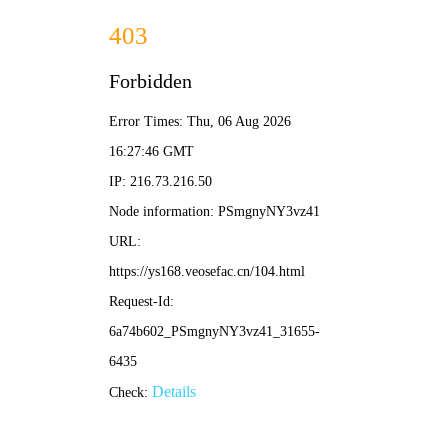
🐴
神马
🔍
影院
首页
电影
电视剧
综艺
动漫
排行榜
📢
神马影院_最新影视免费在线播放，24小时更新最新电影电视剧。欢
🔥 热门推荐
查看更多 ›
更新至04集
更新至06集
更新至06集
星辰变 最终季
Candy Caries蛀在糖糖里
BORDERLESS
更新至09集
更新至29集
更新至43集
加油吧！中村君！！
盗妖行
神墓年番
🎬 最新电影
更多 ›
推荐
动作片
喜剧片
爱情片
科幻片
恐怖片